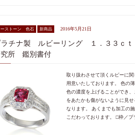
2016年5月21日
ラーストーン 色石
新商品
プラチナ製 ルビーリング １．３３ｃｔ
研究所 鑑別書付
取り扱わさせて頂くルビーに関
用意いたしております。 色の
色の濃度を上げることができ、
をあたかも傷がないように見せ
なります。 あくまでも加工の
こだわっております。 □枠／プラ