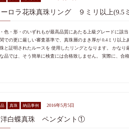
オーロラ花珠真珠リング ９ミリ以上(9.5
・色・形・のいずれもが最高品質にあたる上級グレードに該当
関での更に厳しい審査基準で、真珠層のまき厚が 0.4ミリ以
珠と証明されたルースを 使用したリングとなります。 かなり
な品では、そう簡単に検査には合格致しません。 実際に、合
2016年5月5日
商品
真珠
納品事例
南洋白蝶真珠 ペンダント①