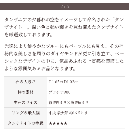
2
/
5
タンザニアの夕暮れの空をイメージして命名された「タン
ザナイト」。深い色と強い輝きを兼ね備えたタンザナイト
を厳選致しております。
光線により鮮やかなブルーにもパープルにも見え、その神
秘的な美しさを周りのダイヤモンドが更に引き立て、ベー
シックなデザインの中に、気品あふれる上質感を濃縮した
ような雰囲気あるお品となります。
石の大きさ
T 1.65ct D1.02ct
枠の素材
プラチナ900
中石のサイズ
縦 約9ミリ×横 約6ミリ
リングの最大幅
中央 最大部 約16.5ミリ
タンザナイトの等級
★★★★★