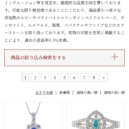
インクルージョン等を見定め、徹底的な品質志向を貫いておりま
す。可能な限り無処理であることにこだわり、高品質かつ希少な
非加熱のルビーやパライバトルマリンやインペリアルトパーズ、タ
ンザナイト、エメラルド、翡翠、パパラチャサファイアなどのカラ
ーストーンを取り扱っております。実物の状態を忠実に掲載するこ
とにより、過去の返品率0.3％未満。
商品の絞り込み検索をする
1
2
3
4
5
6
7
8
»
おすすめ順
新着順
価格が高い順
価格が低い順