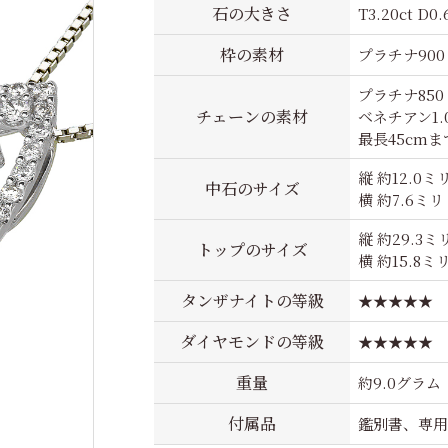
石の大きさ
T3.20ct D0.
枠の素材
プラチナ900
プラチナ850
チェーンの素材
ベネチアン1.
最長45cm
縦 約12.0ミ
中石のサイズ
横 約7.6ミリ
縦 約29.3ミ
トップのサイズ
横 約15.8ミ
タンザナイトの等級
★★★★★
ダイヤモンドの等級
★★★★★
重量
約9.0グラム
付属品
鑑別書、専用