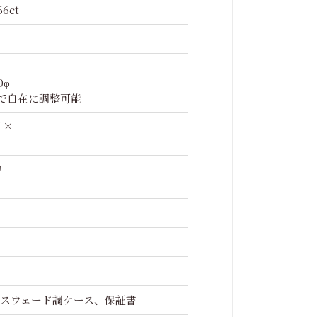
66ct
0φ
まで自在に調整可能
リ×
リ
リ
スウェード調ケース、保証書