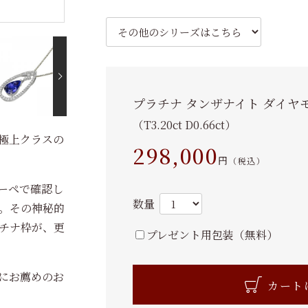
プラチナ タンザナイト ダイヤ
（T3.20ct D0.66ct）
極上クラスの
298,000
円
（税込）
ーペで確認し
数量
。その神秘的
チナ枠が、更
プレゼント用包装（無料）
にお薦めのお
カート