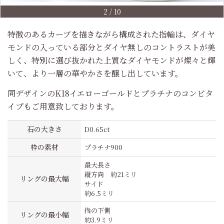
2
/
10
特徴のあるカーブを描きながら構成された指輪は、ダイヤ
モンドの入っている部分とダイヤ無しのコントラストが美
しく、特別に選び抜かれた上質なダイヤモンドが燦々と輝
いて、より一層の華やかさを醸し出しています。
同デザインのK18イエローゴールドとプラチナのコンビタ
イプもご用意致しております。
石の大きさ
D0.65ct
枠の素材
プラチナ900
最大長さ
縦方向 約21ミリ
リングの最大幅
サイド
約6.5ミリ
指の下側
リングの最小幅
約3.9ミリ