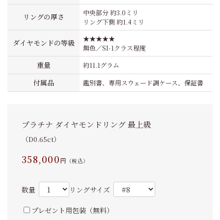
中央部分 約3.0ミリ
リングの厚さ
リング下側 約1.4ミリ
★★★★★
ダイヤモンドの等級
無色／SI-1クラス程度
重量
約11.1グラム
付属品
鑑別書、専用スウェード調ケース、保証書
プラチナ ダイヤモンドリング 最上級
（D0.65ct）
358,000
円
（税込）
数量
リングサイズ
プレゼント用包装（無料）