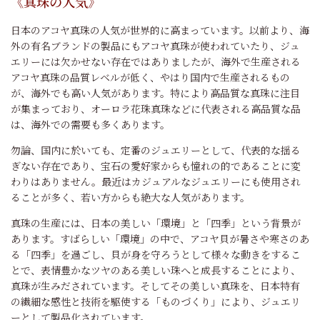
《真珠の人気》
日本のアコヤ真珠の人気が世界的に高まっています。以前より、海
外の有名ブランドの製品にもアコヤ真珠が使われていたり、ジュ
エリーには欠かせない存在ではありましたが、海外で生産される
アコヤ真珠の品質レベルが低く、やはり国内で生産されるもの
が、海外でも高い人気があります。特により高品質な真珠に注目
が集まっており、オーロラ花珠真珠などに代表される高品質な品
は、海外での需要も多くあります。
勿論、国内に於いても、定番のジュエリーとして、代表的な揺る
ぎない存在であり、宝石の愛好家からも憧れの的であることに変
わりはありません。最近はカジュアルなジュエリーにも使用され
ることが多く、若い方からも絶大な人気があります。
真珠の生産には、日本の美しい「環境」と「四季」という背景が
あります。すばらしい「環境」の中で、アコヤ貝が暑さや寒さのあ
る「四季」を過ごし、貝が身を守ろうとして様々な動きをするこ
とで、表情豊かなツヤのある美しい珠へと成長することにより、
真珠が生みだされています。そしてその美しい真珠を、日本特有
の繊細な感性と技術を駆使する「ものづくり」により、ジュエリ
ーとして製品化されています。