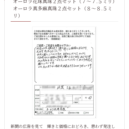
オーロラ花珠真珠２点セット（７～７.５ミリ）
オーロラ真多麻真珠２点セット（８～８.５ミ
リ）
新聞の広告を見て 輝きと価格におどろき、思わず発注し